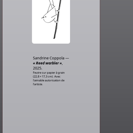
Sandrine Coppola —
« Reed warbler »
,
2025.
Feutre sur papier à grain
(22,8 × 17,3 cm). Avec
l'aimable autorisation de
l’artiste.