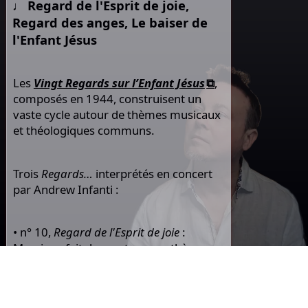
Regard de l'Esprit de joie,
Regard des anges, Le baiser de
l'Enfant Jésus
Les
Vingt Regards sur l’Enfant Jésus
,
composés en 1944, construisent un
vaste cycle autour de thèmes musicaux
et théologiques communs.
Trois
Regards…
interprétés en concert
par Andrew Infanti :
• n° 10,
Regard de l'Esprit de joie
:
Messiaen fait danser tous ses thèmes
cycliques dans ce morceau jubilatoire et
virtuose, une véritable célébration du
rire en musique.