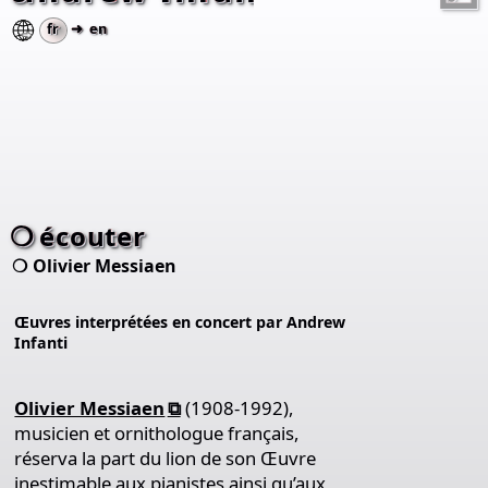
fr
➜ en
écouter
Olivier Messiaen
Œuvres interprétées en concert par Andrew
Infanti
Olivier Messiaen
(1908-1992),
musicien et ornithologue français,
réserva la part du lion de son Œuvre
inestimable aux pianistes ainsi qu’aux