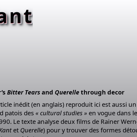
anti
r’s
Bitter Tears
and
Querelle
through decor
icle inédit (en anglais) reproduit ici est aussi u
urd patois des
« cultural studies »
en vogue dans le
1990. Le texte analyse deux films de Rainer Wern
 Kant
et
Querelle
) pour y trouver des formes déto