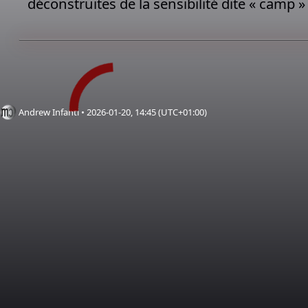
déconstruites de la sensibilité dite « camp » 
Andrew Infanti • 2026-01-20, 14:45 (UTC+01:00)